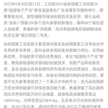
2025年8月20日至21日，工信部2025金砖国家工业创新大
展会资讯
赛“能源电子产业”赛道选拔赛在广东省肇庆市顺利举行，赛
事聚焦光伏、新型储能等领域创新技术及应用，吸引金砖
及“金砖+”国家200多个意向参赛创新项目，最终68个项目进
产品
入选拔赛。奥威科技“高能量、高功率超级电容器赋能绿色
快充交通”项目荣获二等奖。
UCR系列
金砖国家工业创新大赛是推动落实金砖国家新工业革命伙伴
UCK系列
关系的务实举措，面向金砖各国征集创新能力突出、应用效
果优秀、市场前景可观的优秀项目。本次“能源电子产业”赛
模块系列
道，聚焦新能源相关领域的创新技术、创新产品和创新应
有轨电车用超级电容器系统
用，旨在选拔出具有前瞻性和市场潜力的优秀项目，推动新
能源技术的研发与应用，加速全球能源结构的绿色转型。赛
城市客车用超级电容器系统
道不仅为参赛者提供了一个展示才华的平台，也为金砖国家
电机车用超级电容器系统
乃至全球的能源可持续发展贡献力量。奥威突破了高比能和
高比功率协同提升的行业难题，超级电容器能量密度达
智能下压式授电弓充电站系统
140Wh/kg，功率密度达20kW/kg，且具有20万次的长循环寿
命。自2017年以来，成功经受住当地-30℃以下极端气候考