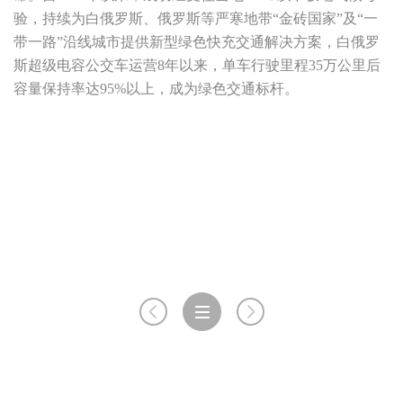
应用领域
验，持续为白俄罗斯、俄罗斯等严寒地带“金砖国家”及“一
带一路”沿线城市提供新型绿色快充交通解决方案，白俄罗
交通领域
斯超级电容公交车运营8年以来，单车行驶里程35万公里后
容量保持率达95%以上，成为绿色交通标杆。
储能及其他
人力资源
联系我们